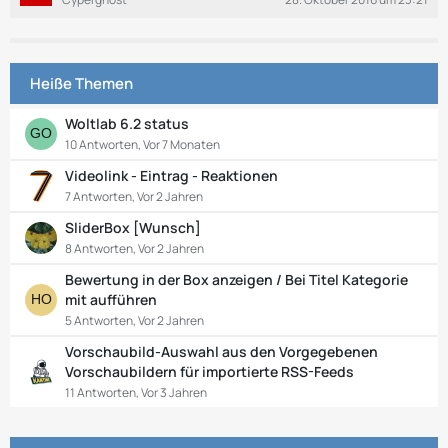
e
Heiße Themen
Woltlab 6.2 status
10 Antworten, Vor 7 Monaten
Videolink - Eintrag - Reaktionen
7 Antworten, Vor 2 Jahren
SliderBox [Wunsch]
8 Antworten, Vor 2 Jahren
Bewertung in der Box anzeigen / Bei Titel Kategorie
mit aufführen
5 Antworten, Vor 2 Jahren
Vorschaubild-Auswahl aus den Vorgegebenen
Vorschaubildern für importierte RSS-Feeds
11 Antworten, Vor 3 Jahren