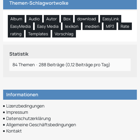
Themen-Schlagwortwolke
Album
Audio
Autor
Box
download
EasyLink
EasyMedia
Easy Media
lexikon
medien
MP3
Rate
rating
Templates
Vorschlag
Statistik
84 Themen
288 Beiträge (0,12 Beiträge pro Tag)
Informationen
Lizenzbedingungen
Impressum
Datenschutzerklärung
Allgemeine Geschäftsbedingungen
Kontakt