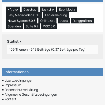
+Artikel
Diaschau
Easy.Link
Easy Media
Easy Media Video 6.0.6
Fehlermeldung
News-System 6.0.5
Onlinezeit
quota
Ranggrafiken
Spenden
Suite 6.2
WSC 6.0
Statistik
106 Themen
549 Beiträge (0,37 Beiträge pro Tag)
Informationen
Lizenzbedingungen
Impressum
Datenschutzerklärung
Allgemeine Geschäftsbedingungen
Kontakt