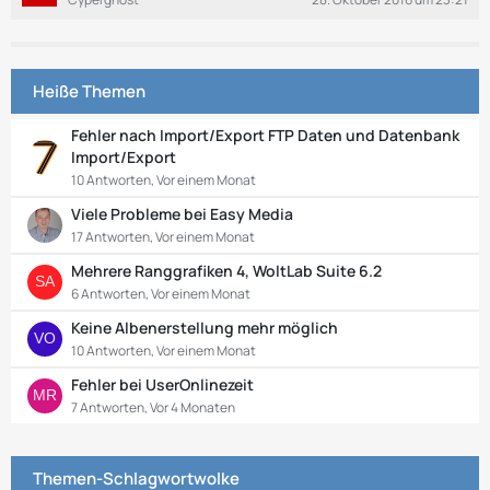
e
Heiße Themen
Fehler nach Import/Export FTP Daten und Datenbank
Import/Export
10 Antworten, Vor einem Monat
Viele Probleme bei Easy Media
17 Antworten, Vor einem Monat
Mehrere Ranggrafiken 4, WoltLab Suite 6.2
6 Antworten, Vor einem Monat
Keine Albenerstellung mehr möglich
10 Antworten, Vor einem Monat
Fehler bei UserOnlinezeit
7 Antworten, Vor 4 Monaten
Themen-Schlagwortwolke