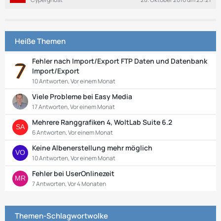
e
Heiße Themen
Fehler nach Import/Export FTP Daten und Datenbank
Import/Export
10 Antworten, Vor einem Monat
Viele Probleme bei Easy Media
17 Antworten, Vor einem Monat
Mehrere Ranggrafiken 4, WoltLab Suite 6.2
6 Antworten, Vor einem Monat
Keine Albenerstellung mehr möglich
10 Antworten, Vor einem Monat
Fehler bei UserOnlinezeit
7 Antworten, Vor 4 Monaten
Themen-Schlagwortwolke