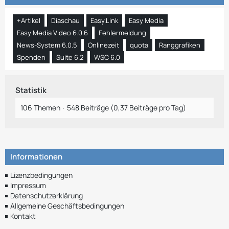
+Artikel
Diaschau
Easy.Link
Easy Media
Easy Media Video 6.0.6
Fehlermeldung
News-System 6.0.5
Onlinezeit
quota
Ranggrafiken
Spenden
Suite 6.2
WSC 6.0
Statistik
106 Themen
548 Beiträge (0,37 Beiträge pro Tag)
Informationen
Lizenzbedingungen
Impressum
Datenschutzerklärung
Allgemeine Geschäftsbedingungen
Kontakt