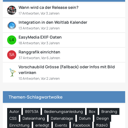
Wann wird ca der Release sein?
17 Antworten, Vor 3 Jahren
Integration in den Woltlab Kalender
13 Antworten, Vor 2 Jahren
EasyMedia EXIF-Daten
18 Antworten, Vor 3 Jahren
Ranggrafik einrichten
37 Antworten, Vor 6 Jahren
Vorschaubild Grösse (Fallback) oder Infos mit Bild
verlinken
10 Antworten, Vor 2 Jahren
Themen-Schlagwortwolke
Autor
B9753A
Bedienungsanleidung
Box
Branding
CSS
Dateianhang
Datenablage
Datum
Design
Einrichtung
erledigt
Events
Facebook
ffdd40