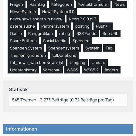
Fragen
Hashtag
Kategorien
Kontaktformular
News
News-System
News-System 3.0
news/news ändern in news/
News 3.0.0 pl 3
ostereisuche
Partnersystem
posting
Push++
Quelle
Ranggrafiken
rating
RSS Feeds
Seo URL
Share Buttons
Social Media
Spenden
Spenden System
Spendensystem
System
Tag
Themen ignorieren
tplDonations
tpl_news_watchedNewsList
Umgang
Update
Updatehistory
Vorschau
WSC3
WSC5.2
ändern
Statistik
545 Themen
3.273 Beiträge (0,72 Beiträge pro Tag)
Informationen