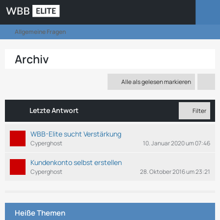
Allgemeine Fragen
Archiv
Alle als gelesen markieren
Letzte Antwort
Filter
WBB-Elite sucht Verstärkung
Cyperghost
10. Januar 2020 um 07:46
Kundenkonto selbst erstellen
Cyperghost
28. Oktober 2016 um 23:21
Heiße Themen