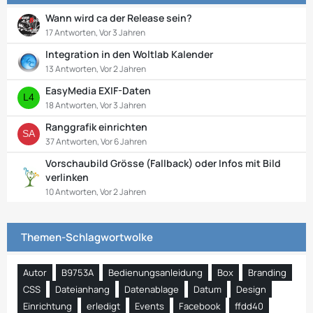
Wann wird ca der Release sein?
17 Antworten, Vor 3 Jahren
Integration in den Woltlab Kalender
13 Antworten, Vor 2 Jahren
EasyMedia EXIF-Daten
18 Antworten, Vor 3 Jahren
Ranggrafik einrichten
37 Antworten, Vor 6 Jahren
Vorschaubild Grösse (Fallback) oder Infos mit Bild
verlinken
10 Antworten, Vor 2 Jahren
Themen-Schlagwortwolke
Autor
B9753A
Bedienungsanleidung
Box
Branding
CSS
Dateianhang
Datenablage
Datum
Design
Einrichtung
erledigt
Events
Facebook
ffdd40