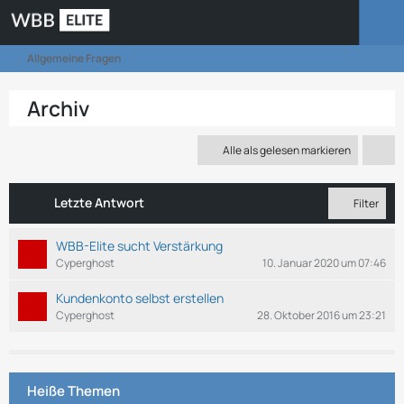
Allgemeine Fragen
Archiv
Alle als gelesen markieren
Letzte Antwort
Filter
WBB-Elite sucht Verstärkung
Cyperghost
10. Januar 2020 um 07:46
Kundenkonto selbst erstellen
Cyperghost
28. Oktober 2016 um 23:21
Heiße Themen