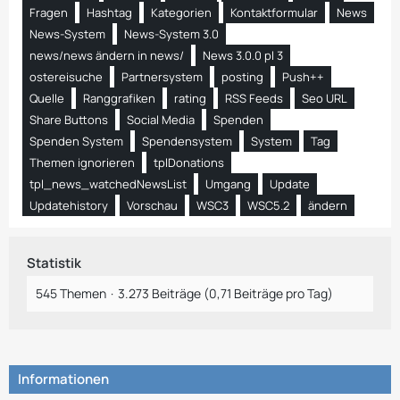
Fragen
Hashtag
Kategorien
Kontaktformular
News
News-System
News-System 3.0
news/news ändern in news/
News 3.0.0 pl 3
ostereisuche
Partnersystem
posting
Push++
Quelle
Ranggrafiken
rating
RSS Feeds
Seo URL
Share Buttons
Social Media
Spenden
Spenden System
Spendensystem
System
Tag
Themen ignorieren
tplDonations
tpl_news_watchedNewsList
Umgang
Update
Updatehistory
Vorschau
WSC3
WSC5.2
ändern
Statistik
545 Themen
3.273 Beiträge (0,71 Beiträge pro Tag)
Informationen