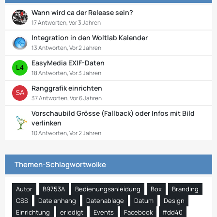
Wann wird ca der Release sein?
17 Antworten, Vor 3 Jahren
Integration in den Woltlab Kalender
13 Antworten, Vor 2 Jahren
EasyMedia EXIF-Daten
18 Antworten, Vor 3 Jahren
Ranggrafik einrichten
37 Antworten, Vor 6 Jahren
Vorschaubild Grösse (Fallback) oder Infos mit Bild
verlinken
10 Antworten, Vor 2 Jahren
Themen-Schlagwortwolke
Autor
B9753A
Bedienungsanleidung
Box
Branding
CSS
Dateianhang
Datenablage
Datum
Design
Einrichtung
erledigt
Events
Facebook
ffdd40