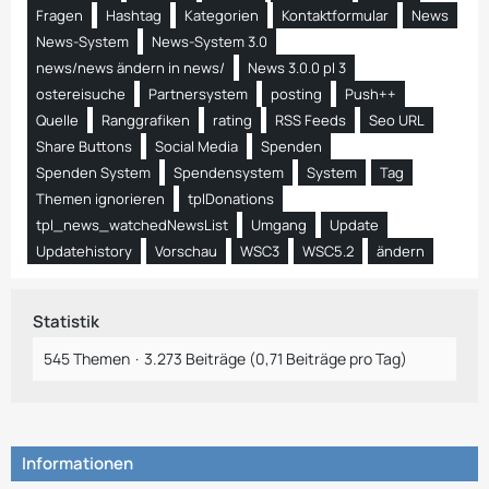
Fragen
Hashtag
Kategorien
Kontaktformular
News
News-System
News-System 3.0
news/news ändern in news/
News 3.0.0 pl 3
ostereisuche
Partnersystem
posting
Push++
Quelle
Ranggrafiken
rating
RSS Feeds
Seo URL
Share Buttons
Social Media
Spenden
Spenden System
Spendensystem
System
Tag
Themen ignorieren
tplDonations
tpl_news_watchedNewsList
Umgang
Update
Updatehistory
Vorschau
WSC3
WSC5.2
ändern
Statistik
545 Themen
3.273 Beiträge (0,71 Beiträge pro Tag)
Informationen