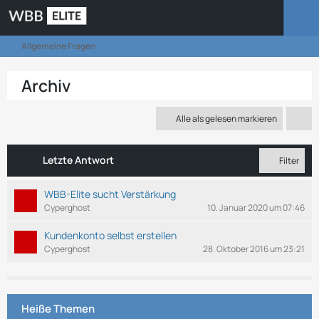
Allgemeine Fragen
Archiv
Alle als gelesen markieren
Letzte Antwort
Filter
WBB-Elite sucht Verstärkung
Cyperghost
10. Januar 2020 um 07:46
Kundenkonto selbst erstellen
Cyperghost
28. Oktober 2016 um 23:21
Heiße Themen