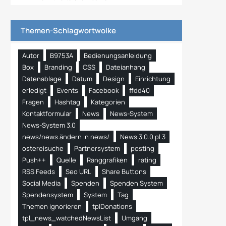
Themen-Schlagwortwolke
Autor
B9753A
Bedienungsanleidung
Box
Branding
CSS
Dateianhang
Datenablage
Datum
Design
Einrichtung
erledigt
Events
Facebook
ffdd40
Fragen
Hashtag
Kategorien
Kontaktformular
News
News-System
News-System 3.0
news/news ändern in news/
News 3.0.0 pl 3
ostereisuche
Partnersystem
posting
Push++
Quelle
Ranggrafiken
rating
RSS Feeds
Seo URL
Share Buttons
Social Media
Spenden
Spenden System
Spendensystem
System
Tag
Themen ignorieren
tplDonations
tpl_news_watchedNewsList
Umgang