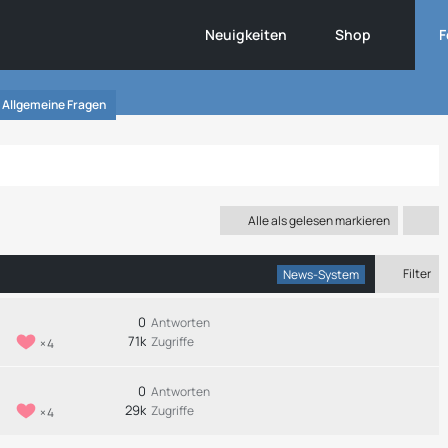
Neuigkeiten
Shop
F
Allgemeine Fragen
Alle als gelesen markieren
Filter
News-System
0
Antworten
71k
Zugriffe
4
0
Antworten
29k
Zugriffe
4