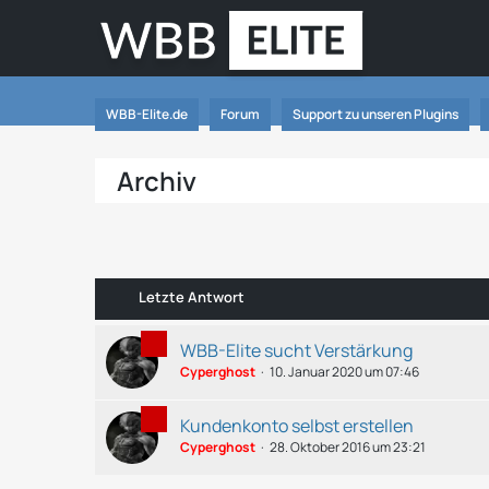
WBB-Elite.de
Forum
Support zu unseren Plugins
Archiv
Letzte Antwort
WBB-Elite sucht Verstärkung
Cyperghost
10. Januar 2020 um 07:46
Kundenkonto selbst erstellen
Cyperghost
28. Oktober 2016 um 23:21