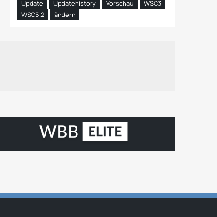
Update
Updatehistory
Vorschau
WSC3
WSC5.2
ändern