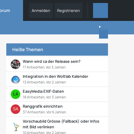
orum
Anmelden
Registrieren
DIESES FORUM
Heiße Themen
Wann wird ca der Release sein?
17 Antworten, Vor 3 Jahren
Integration in den Woltlab Kalender
13 Antworten, Vor 2 Jahren
EasyMedia EXIF-Daten
18 Antworten, Vor 3 Jahren
Ranggrafik einrichten
37 Antworten, Vor 6 Jahren
Vorschaubild Grösse (Fallback) oder Infos
mit Bild verlinken
10 Antworten, Vor 2 Jahren