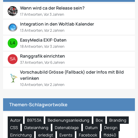
Wann wird ca der Release sein?
17 Antworten, Vor 3 Jahren
Integration in den Woltlab Kalender
13 Antworten, Vor 2 Jahren
EasyMedia EXIF-Daten
18 Antworten, Vor 3 Jahren
Ranggrafik einrichten
37 Antworten, Vor 6 Jahren
Vorschaubild Grösse (Fallback) oder Infos mit Bild
verlinken
10 Antworten, Vor 2 Jahren
Themen-Schlagwortwolke
Autor
B9753A
Bedienungsanleidung
Box
Branding
CSS
Dateianhang
Datenablage
Datum
Design
Einrichtung
erledigt
Events
Facebook
ffdd40