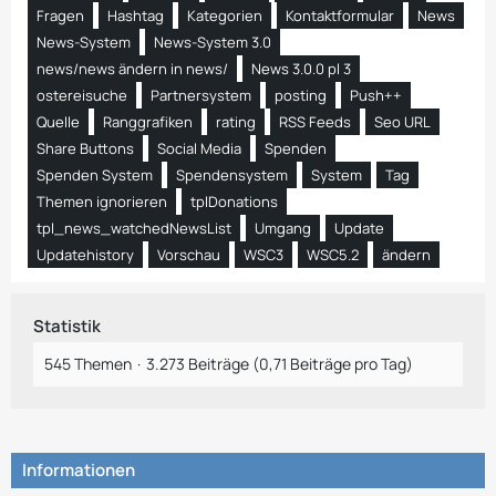
Fragen
Hashtag
Kategorien
Kontaktformular
News
News-System
News-System 3.0
news/news ändern in news/
News 3.0.0 pl 3
ostereisuche
Partnersystem
posting
Push++
Quelle
Ranggrafiken
rating
RSS Feeds
Seo URL
Share Buttons
Social Media
Spenden
Spenden System
Spendensystem
System
Tag
Themen ignorieren
tplDonations
tpl_news_watchedNewsList
Umgang
Update
Updatehistory
Vorschau
WSC3
WSC5.2
ändern
Statistik
545 Themen
3.273 Beiträge (0,71 Beiträge pro Tag)
Informationen