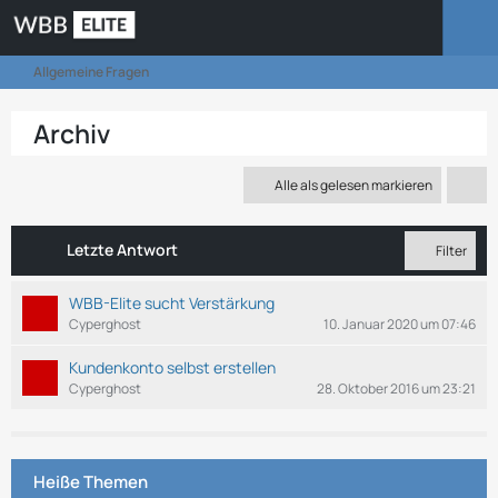
Allgemeine Fragen
Archiv
Alle als gelesen markieren
Letzte Antwort
Filter
WBB-Elite sucht Verstärkung
Cyperghost
10. Januar 2020 um 07:46
Kundenkonto selbst erstellen
Cyperghost
28. Oktober 2016 um 23:21
Heiße Themen